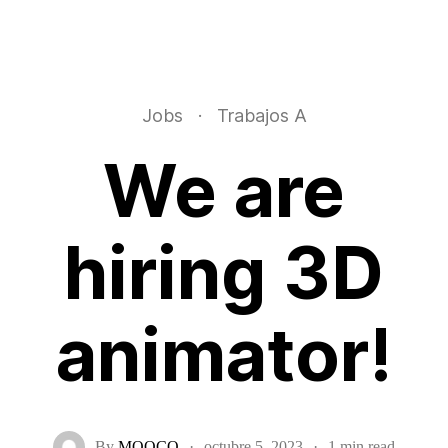
Jobs
·
Trabajos A
We are
hiring 3D
animator!
By
MOOCO
·
octubre 5, 2023
·
1 min read